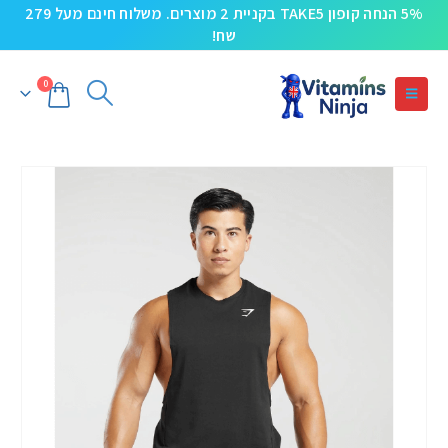
5% הנחה קופון TAKE5 בקניית 2 מוצרים. משלוח חינם מעל 279
שח!
0