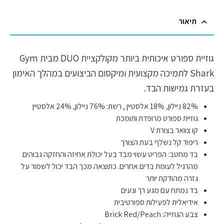
תיאור
גוזיית ספורט איכותית ביותר מקולקציית DUO מבית Gym
Shark לתמיכה מקצועית ומיקסום הביצועים במהלך האימון
בעזרת גמישות הבד.
82% ניילון, 18% אלסטיין , רשת: 76% ניילון, 24% אלסטיין
גוזיית ספורט מרופדת ותומכת
קו צוואר בצורת V
ריפוד קל נשלף בעת הצורך
בד מחטב: הפריט עשוי מבד בעל יכולת אחיזה והחזקה גבוהים
מהרגיל לעומת בדים אחרים. כתוצאה מכך הבד יכול לשמור על
גזרה מהודקת יותר
בד נמתח עם מגע רך ונעים
אידיאלית לפעילות ספורטיבית
צבע הגוזייה: Brick Red/Peach