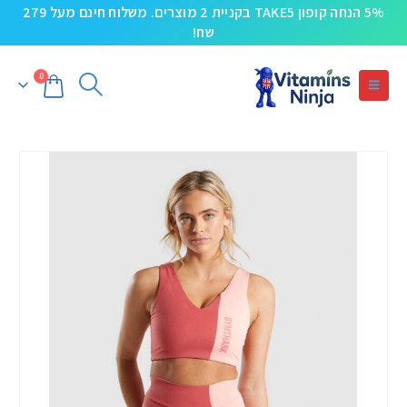
5% הנחה קופון TAKE5 בקניית 2 מוצרים. משלוח חינם מעל 279
שח!
0