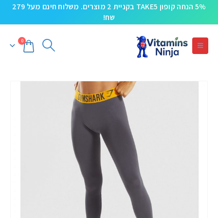
5% הנחה קופון TAKE5 בקניית 2 מוצרים. משלוח חינם מעל 279
שח!
0