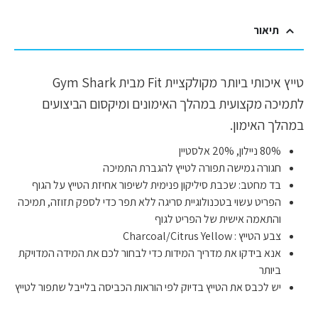
תיאור
טייץ איכותי ביותר מקולקציית Fit מבית Gym Shark
לתמיכה מקצועית במהלך האימונים ומיקסום הביצועים
במהלך האימון.
80% ניילון, 20% אלסטיין
חגורה גמישה תפורה לטייץ להגברת התמיכה
בד מחטב: שכבת סיליקון פנימית לשיפור אחיזת הטייץ על הגוף
הפריט עשוי בטכנולוגיית סריגה ללא תפר כדי לספק תזוזה, תמיכה
והתאמה אישית של הפריט לגוף
צבע הטייץ : Charcoal/Citrus Yellow
אנא בידקו את מדריך המידות כדי לבחור לכם את המידה המדויקת
ביותר
יש לכבס את הטייץ בדיוק לפי הוראות הכביסה בלייבל שתפור לטייץ