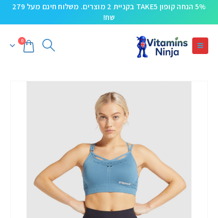
5% הנחה קופון TAKE5 בקניית 2 מוצרים. משלוח חינם מעל 279
שח!
0