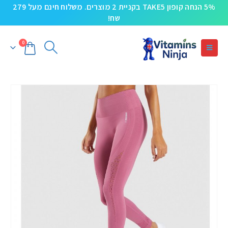
5% הנחה קופון TAKE5 בקניית 2 מוצרים. משלוח חינם מעל 279
שח!
0