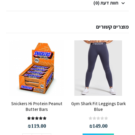
חוות דעת (0)
מוצרים קשורים
למוצר זה יש מספר סוגים. ניתן לבחור את האפשרויות בעמוד המוצר
s
Snickers Hi Protein Peanut
Gym Shark Fit Leggings Dark
Butter Bars
Blue
out of 5
5.00
out of 5
0
₪
119.00
₪
149.00
למוצר זה יש מספר סוגים. ניתן לבחור את האפשרויות בעמוד המוצר