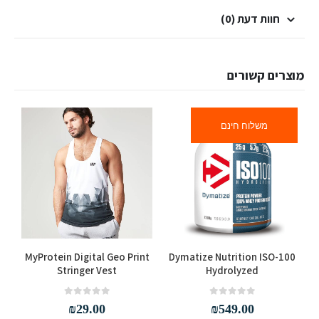
חוות דעת (0)
מוצרים קשורים
משלוח חינם
למוצר זה יש מספר סוגים. ניתן לבחור את האפשרויות בעמוד המוצר
למוצר זה יש מספר סוגים. ניתן לבחור את האפשרויות בעמוד המוצר
MyProtein Digital Geo Print
Dymatize Nutrition ISO-100
g
Stringer Vest
Hydrolyzed
out of 5
0
out of 5
0
₪
29.00
₪
549.00