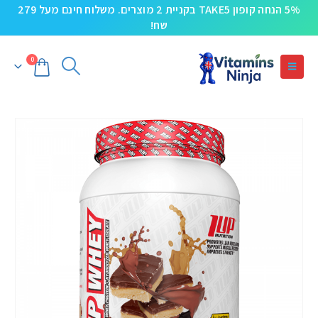
5% הנחה קופון TAKE5 בקניית 2 מוצרים. משלוח חינם מעל 279
שח!
0