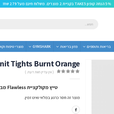
5% הנחה קופון TAKE5 בקניית 2 מוצרים. משלוח חינם מעל 279 שח!
בריאות ותוספים
מזון בריאות
GYMSHARK
מוצרי טיפוח וקו
nit Tights Burnt Orange
( אין עדיין חוות דעת. )
out of 5
0
טייץ מקולקציית Flawless מבית Gym Shark בצבע Burnt Orange
מוצר זה חסר כרגע במלאי ואינו זמין.