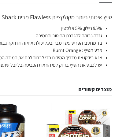
טייץ איכותי ביותר מקולקציית Flawless מבית Gym Shark לתמיכה מקצועית במהלך האימונים ומיקסום הביצועים במהלך המכון בעזרת גמישות הבד וגזרת הטייץ.
95% ניילון, 5% אלסטיין
גזרה גבוהה להגברת החיטוב והתמיכה
בד מחטב: הפריט עשוי מבד בעל יכולת אחיזה והחזקה גבוה
צבע הטייץ : Burnt Orange
אנא בידקו את מדריך המידות כדי לבחור לכם את המידה המד
יש לכבס את הטייץ בדיוק לפי הוראות הכביסה בלייבל שתפור
מוצרים קשורים