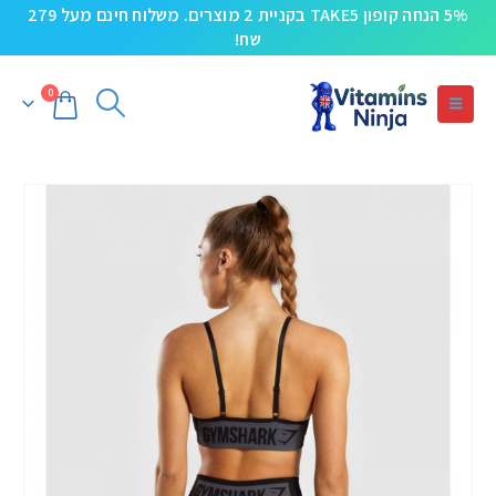
5% הנחה קופון TAKE5 בקניית 2 מוצרים. משלוח חינם מעל 279
שח!
0