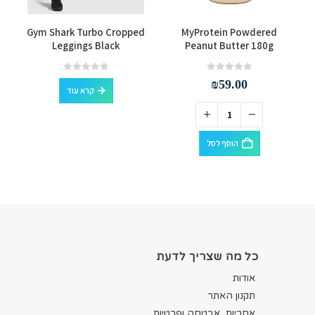
ck
Gym Shark Turbo Cropped
MyProtein Powdered
Leggings Black
Peanut Butter 180g
out of 5
0
out of 5
0
₪
59.00
קרא עוד
הוסף לסל
כל מה שצריך לדעת
אודות
תקנון האתר
אחריות, אבטחה ופרטיות