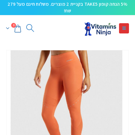
5% הנחה קופון TAKE5 בקניית 2 מוצרים. משלוח חינם מעל 279
שח!
0