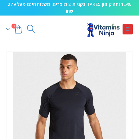
5% הנחה קופון TAKE5 בקניית 2 מוצרים. משלוח חינם מעל 279
שח!
0