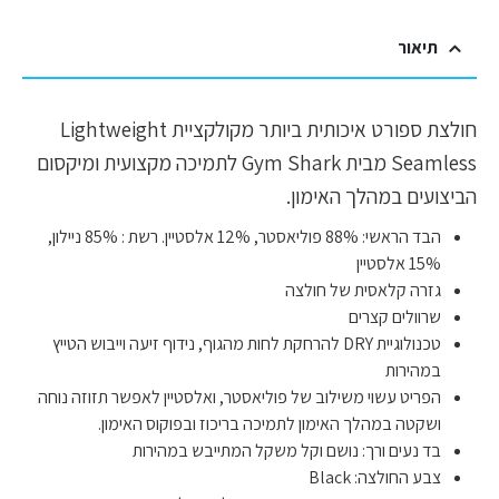
תיאור
חולצת ספורט איכותית ביותר מקולקציית Lightweight
Seamless מבית Gym Shark לתמיכה מקצועית ומיקסום
הביצועים במהלך האימון.
הבד הראשי: 88% פוליאסטר, 12% אלסטיין. רשת : 85% ניילון,
15% אלסטיין
גזרה קלאסית של חולצה
שרוולים קצרים
טכנולוגיית DRY להרחקת לחות מהגוף, נידוף זיעה וייבוש הטייץ
במהירות
הפריט עשוי משילוב של פוליאסטר, ואלסטיין לאפשר תזוזה נוחה
ושקטה במהלך האימון לתמיכה בריכוז ובפוקוס האימון.
בד נעים ורך: נושם וקל משקל המתייבש במהירות
צבע החולצה: Black