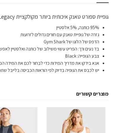
גופיית ספורט טאנק איכותית ביותר מקולקציית Legacy מבית Gym Shark לתמיכה מקצועית במהלך האימונים ומיקסום הביצועים במהלך האימון.
95% כותנה, 5% אלסטיין
גזרה של גופיית טאנק עם חורים גדולים לזרועות
הדפס של הלוגו של Gym Shark
בד נעים ורך: הפריט עשוי משילוב של כותנה ואלסטיין לאפש
צבע הגופייה: Black
אנא בידקו את מדריך המידות כדי לבחור לכם את המידה המד
יש לכבס את הגופיה בדיוק לפי הוראות הכביסה בלייבל שתפו
מוצרים קשורים