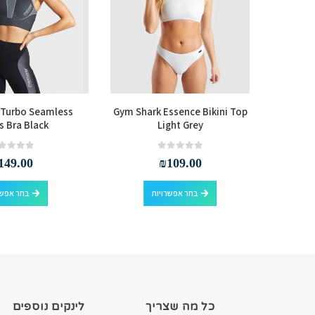
 Turbo Seamless
Gym Shark Essence Bikini Top
Gym Sh
s Bra Black
Light Grey
out of 5
0
out of 5
0
149.00
₪
109.00
למוצר זה יש מספר סוגים. ניתן לבחור את האפשרויות בעמוד המוצר
למוצר זה יש מספר סוגים. ניתן לבחור את האפשרויות בעמוד המוצר
בחר אפשרויות
בחר אפשר
כל מה שצריך
לינקים נוספים