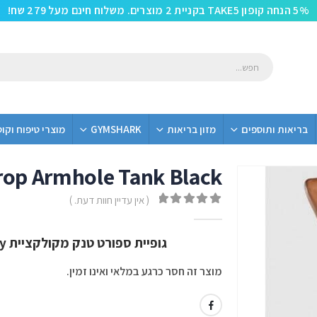
5% הנחה קופון TAKE5 בקניית 2 מוצרים. משלוח חינם מעל 279 שח!
בריאות ותוספים
מזון בריאות
GYMSHARK
מוצרי טיפוח וקו
rop Armhole Tank Black
( אין עדיין חוות דעת. )
out of 5
0
גופיית ספורט טנק מקולקציית Legacy מבית Gym Shark בצבע Black
מוצר זה חסר כרגע במלאי ואינו זמין.