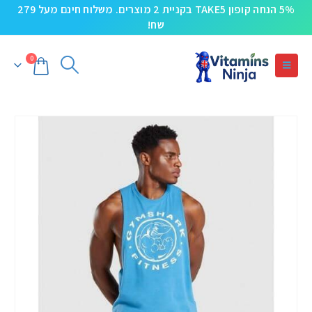
5% הנחה קופון TAKE5 בקניית 2 מוצרים. משלוח חינם מעל 279
שח!
0