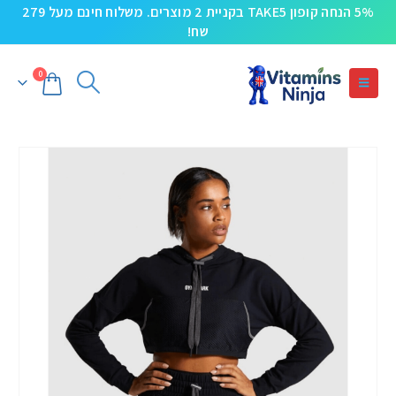
5% הנחה קופון TAKE5 בקניית 2 מוצרים. משלוח חינם מעל 279
שח!
0