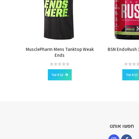
Flapjack
MusclePharm Mens Tanktop Weak
BSN EndoRush 3
Ends
out of 5
0
קרא עוד
קרא עוד
חפשו אותנו