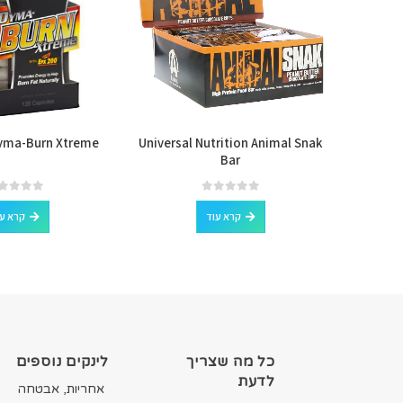
yma-Burn Xtreme
Universal Nutrition Animal Snak
Dr Zaks 
Bar
out of 5
0
out of 5
0
קרא עוד
קרא ע
כל מה שצריך
לינקים נוספים
לדעת
אחריות, אבטחה