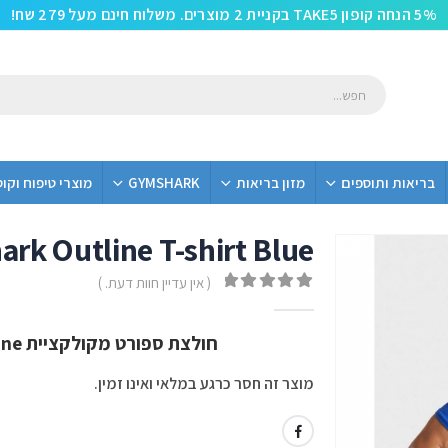
5% הנחה קופון TAKE5 בקניית 2 מוצרים. משלוח חינם מעל 279 שח!
בריאות ותוספים
מזון בריאות
GYMSHARK
מוצרי טיפוח וקו
rk Outline T-shirt Blue
( אין עדיין חוות דעת. )
out of 5
0
חולצת ספורט מקולקציית Outline מבית Gym Shark בצבע Blue
מוצר זה חסר כרגע במלאי ואינו זמין.