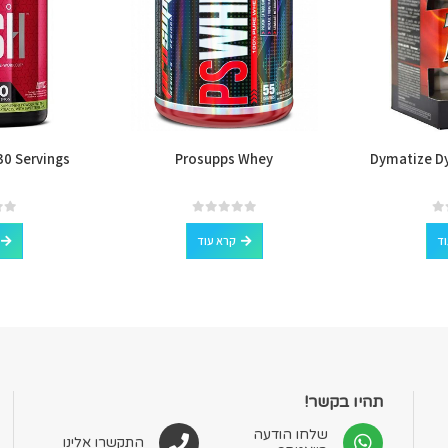
0 Servings
Prosupps Whey
Dymatize D
out of 5
0
out of 5
0
וד
קרא עוד
תהיו בקשר!
שלחו הודעה
התקשרו אלינו