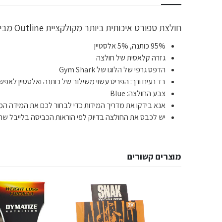
חולצת ספורט איכותית ביותר מקולקציית Outline מבית Gym Shark לתמיכה מקצועית ומיקסום הביצועים במהלך האימון.
95% כותנה, 5% אלסטיין
גזרה קלאסית של חולצה
הדפס גרפי של הלוגו של Gym Shark
בד נעים ורך: הפריט עשוי משילוב של כותנה ו
אלסטיין
לאפשר 
צבע החולצה: Blue
אנא בידקו את מדריך המידות כדי לבחור לכם את המידה המד
יש לכבס את החולצה בדיוק לפי הוראות הכביסה בלייבל שת
מוצרים קשורים