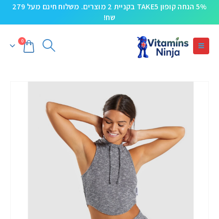
5% הנחה קופון TAKE5 בקניית 2 מוצרים. משלוח חינם מעל 279
שח!
0