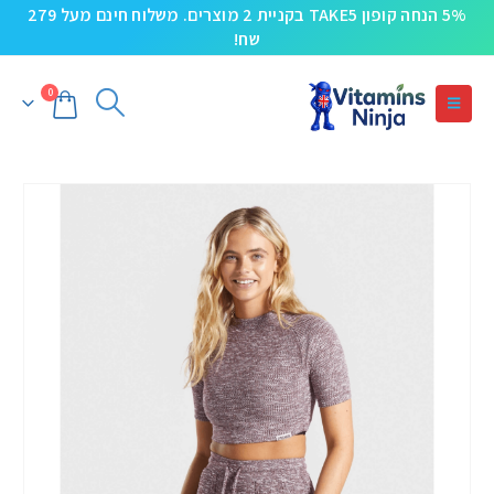
5% הנחה קופון TAKE5 בקניית 2 מוצרים. משלוח חינם מעל 279
שח!
0