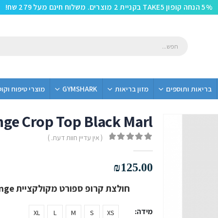
5% הנחה קופון TAKE5 בקניית 2 מוצרים. משלוח חינם מעל 279 שח!
בריאות ותוספים
מזון בריאות
GYMSHARK
מוצרי טיפוח וקו
ge Crop Top Black Marl
( אין עדיין חוות דעת. )
out of 5
0
₪
125.00
חולצת קרופ ספורט מקולקציית Slounge מבית Gym Shark בצבע Black Marl
מידה
XL
L
M
S
XS