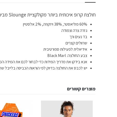
חולצת קרופ איכותית ביותר מקולקציית Slounge מבית Gym Shark לתמיכה מקצועית ומיקסום הביצועים במהלך האימון.
60% פוליאסטר, 38% ויזקוזה, 2% אלסטיין
גזרה צרה וצמודה
בד נעים ורך
שרוולים קצרים
אידיאלית לפעילות ספורטיבית
צבע החולצה: Black Marl
אנא בידקו את מדריך המידות כדי לבחור לכם את המידה המד
יש לכבס את החולצה בדיוק לפי הוראות הכביסה בלייבל שת
מוצרים קשורים