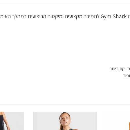
ויקת ביותר
פור