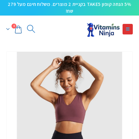
5% הנחה קופון TAKE5 בקניית 2 מוצרים. משלוח חינם מעל 279
שח!
0