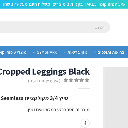
5% הנחה קופון TAKE5 בקניית 2 מוצרים. משלוח חינם מעל 279 שח!
בריאות ותוספים
מזון בריאות
GYMSHARK
מוצרי טיפוח וקו
Cropped Leggings Black
( אין עדיין חוות דעת. )
out of 5
0
טייץ 3/4 מקולקציית Turbo Seamless מבית Gym Shark בצבע Black
מוצר זה חסר כרגע במלאי ואינו זמין.