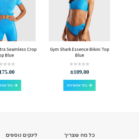
tra Seamless Crop
Gym Shark Essence Bikini Top
Gym Sh
op Blue
Blue
out of 5
0
out of 5
0
175.00
₪
109.00
למוצר זה יש מספר סוגים. ניתן לבחור את האפשרויות בעמוד המוצר
למוצר זה יש מספר סוגים. ניתן לבחור את האפשרויות בעמוד המוצר
בחר אפשרויות
בחר אפשר
כל מה שצריך
לינקים נוספים