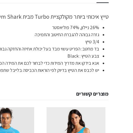
טייץ איכותי ביותר מקולקציית Turbo מבית Gym Shark לתמיכה מקצועית ומיקסום הביצועים במהלך המכון בעזרת גמישות הבד וגזרת הטייץ.
26% ניילון, 74% פוליאסטר
גזרה גבוהה להגברת החיטוב והתמיכה
3/4 טייץ
בד מחטב: הפריט עשוי מבד בעל יכולת אחיזה והחזקה גבוה
צבע הטייץ : Black
אנא בידקו את מדריך המידות כדי לבחור לכם את המידה המד
יש לכבס את הטייץ בדיוק לפי הוראות הכביסה בלייבל שתפור
מוצרים קשורים