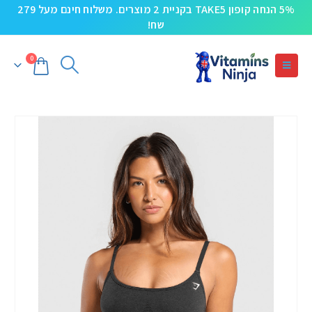
5% הנחה קופון TAKE5 בקניית 2 מוצרים. משלוח חינם מעל 279
שח!
0