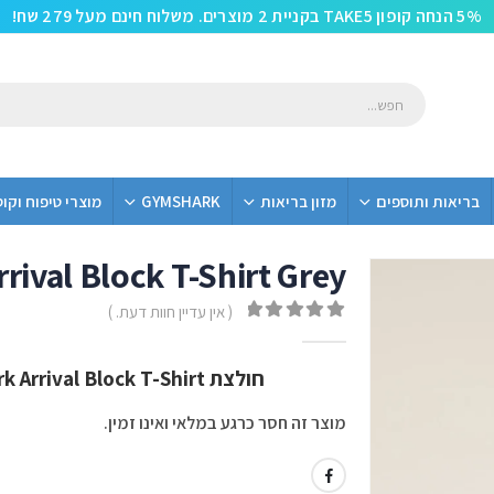
5% הנחה קופון TAKE5 בקניית 2 מוצרים. משלוח חינם מעל 279 שח!
בריאות ותוספים
מזון בריאות
GYMSHARK
מוצרי טיפוח וקו
ival Block T-Shirt Grey
( אין עדיין חוות דעת. )
out of 5
0
חולצת Gymshark Arrival Block T-Shirt | עיצוב ספורטיבי בצבע אפור
מוצר זה חסר כרגע במלאי ואינו זמין.