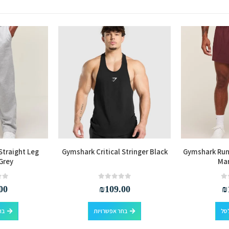
Straight Leg
Gymshark Critical Stringer Black
Gymshark Runn
Grey
Ma
out of 5
0
out of 5
0
00
₪
109.00
₪
למוצר זה יש מספר סוגים. ניתן לבחור את האפשרויות בעמוד המוצר
סל
בחר אפשרויות
בח