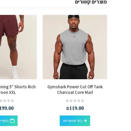
מוצרים קשורים
ing 5" Shorts Rich
Gymshark Power Cut Off Tank
Gymshar
roon XXL
Charcoal Core Marl
out of 5
0
out of 5
0
199.00
₪
119.00
למוצר זה יש מספר סוגים. ניתן לבחור את האפשרויות בעמוד המוצר
למוצר זה יש מספר סוגים. ניתן לבחור את האפשרויות בעמוד המוצר
בחר אפשרויות
הוסף ל