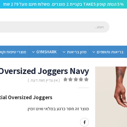
5% הנחה קופון TAKE5 בקניית 2 מוצרים. משלוח חינם מעל 279 שח!
בריאות ותוספים
מזון בריאות
GYMSHARK
מוצרי טיפוח וקו
Oversized Joggers Navy
( אין עדיין חוות דעת. )
out of 5
0
 Essential Oversized Joggers
מוצר זה חסר כרגע במלאי ואינו זמין.