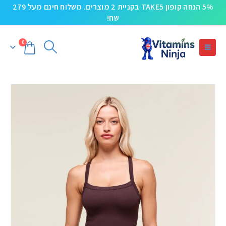
5% הנחה קופון TAKE5 בקניית 2 מוצרים. משלוח חינם מעל 279
שח!
0