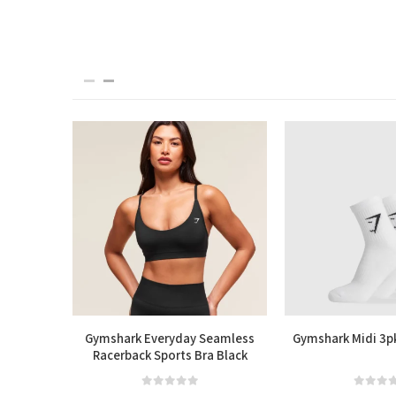
s Shorts
Gymshark Everyday Seamless
Gymshark Midi 3p
l
Racerback Sports Bra Black
out of 5
0