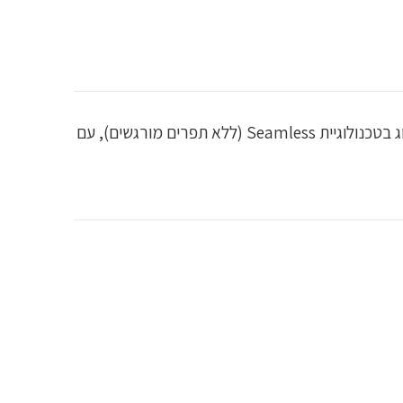
חולצת אימון קלילה ונושמת ללא שרוולים מבית Gymshark, מושלמת לאימונים, יוגה או ליום יום. החולצה עשויה מבד סרוג בטכנולוגיית Seamless (ללא תפרים מורגשים), עם