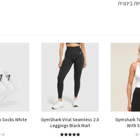
ת בינונית
k Socks White
GymShark Vital Seamless 2.0
Gymshark Tr
Leggings Black Marl
With S
out of 5
0
out of 5
5.00