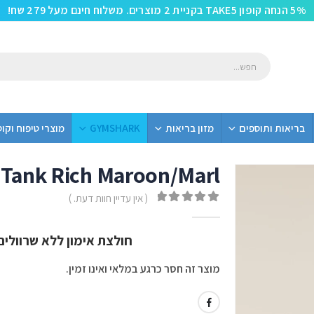
5% הנחה קופון TAKE5 בקניית 2 מוצרים. משלוח חינם מעל 279 שח!
בריאות ותוספים
מזון בריאות
GYMSHARK
מוצרי טיפוח וקו
 Tank Rich Maroon/Marl
( אין עדיין חוות דעת. )
out of 5
0
חולצת אימון ללא שרוולים –  Seamless Light Tank
מוצר זה חסר כרגע במלאי ואינו זמין.