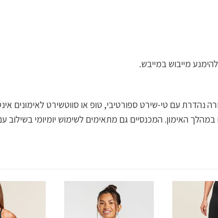
להימנע מייבוש במייבש.
דום משתלבים בצורה נהדרת עם טי-שירט ספורטיבי, טופ או סווטשירט לאימו
ם במהלך האימון. המכנסיים גם מתאימים לשימוש יומיומי בשילוב עם