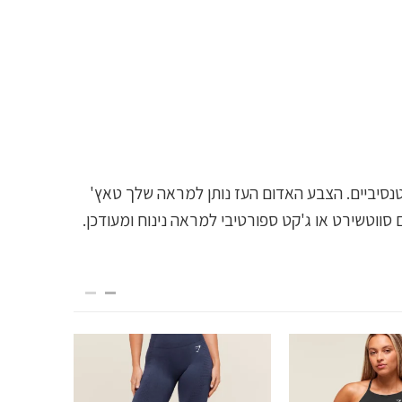
נים אינטנסיביים. הצבע האדום העז נותן למראה שלך טאץ'
 סווטשירט או ג'קט ספורטיבי למראה נינוח ומעודכן.