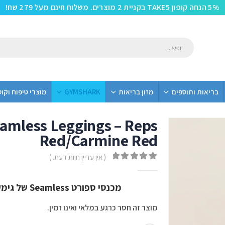
5% הנחה קופון TAKE5 בקניית 2 מוצרים. משלוח חינם מעל 279 שח!
בריאות ותוספים
מזון בריאות
GYMSHARK
מוצרי טיפוח וקו
amless Leggings – Reps
Red/Carmine Red
( אין עדיין חוות דעת. )
out of 5
0
מכנסי ספורט Seamless של גימשארק בשיתוף פעולה עם אנליס – אדום
מוצר זה חסר כרגע במלאי ואינו זמין.