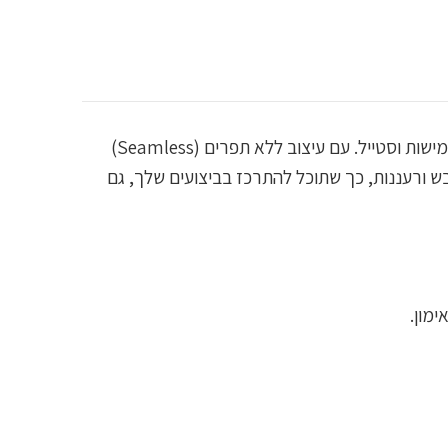
מכנסי הספורט Seamless של גימשארק בשיתוף פעולה עם אנליס בצבע אדום מביאים את השילוב המושלם של נוחות, גמישות וסטייל. עם עיצוב ללא תפרים (Seamless)
בש ורעננות, כך שתוכל להתרכז בביצועים שלך, גם
ימון.