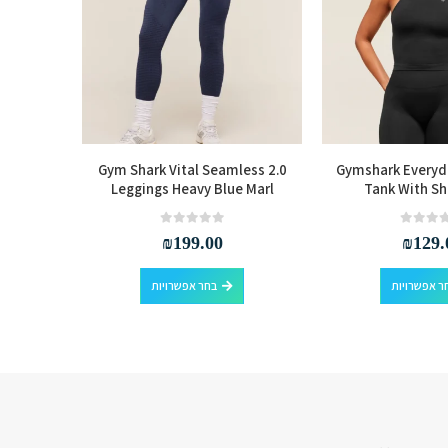
eamless
Gym Shark Vital Seamless 2.0
Gymshark Everyd
oft White
Leggings Heavy Blue Marl
Tank With Sh
out of 5
0
₪
199.00
₪
129.
למוצר זה יש מספר סוגים. ניתן לבחור את האפשרויות בעמוד המוצר
למוצר זה יש מספר סוגים. ניתן לבחור את האפשרויות בעמוד המוצר
ר אפשרויות
בחר אפשרויות