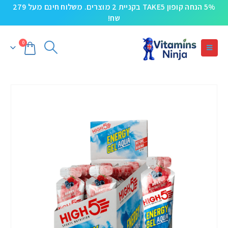
5% הנחה קופון TAKE5 בקניית 2 מוצרים. משלוח חינם מעל 279
שח!
0