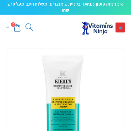
5% הנחה קופון TAKE5 בקניית 2 מוצרים. משלוח חינם מעל 279
שח!
0