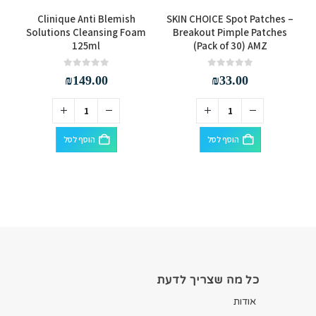
d
Clinique Anti Blemish
SKIN CHOICE Spot Patches –
Solutions Cleansing Foam
Breakout Pimple Patches
125ml
(Pack of 30) AMZ
out of 5
0
out of 5
0
₪
149.00
₪
33.00
הוסף לסל
הוסף לסל
כל מה שצריך לדעת
אודות