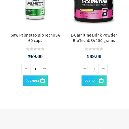
Saw Palmetto BioTechUSA
L-Carnitine Drink Powder
60 caps
BioTechUSA 150 grams
out of 5
0
out of 5
0
₪
69.00
₪
89.00
הוסף לסל
הוסף לסל