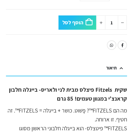
הוסף לסל
תיאור
שקית Fitzels פיצלס מבית לני ולאריס- בייגלה חלבון
קראנצ'י במגוון טעמים! 85 גרם
מה הם FITZELS™? פָּשׁוּט. כושר + בייגלה = FITZELS™. זה
חטיף. זו ארוחה.
FITZELS™ פיטצלס- הוא בייגלה חלבוני הראשון מסוגו