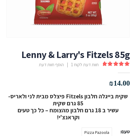
Lenny & Larry's Fitzels 85g
חוות דעת לקוח
1
|
הוסף חוות דעת
out of 5
5.00
₪
14.00
שקית בייגלה חלבון Fitzels פיצלס מבית לני ולאריס-
85 גרם שקית
עשיר ב 18 גרם חלבון מהצומח – כל כך טעים
וקראנצ'י!
טעם
Pizza Pazoola