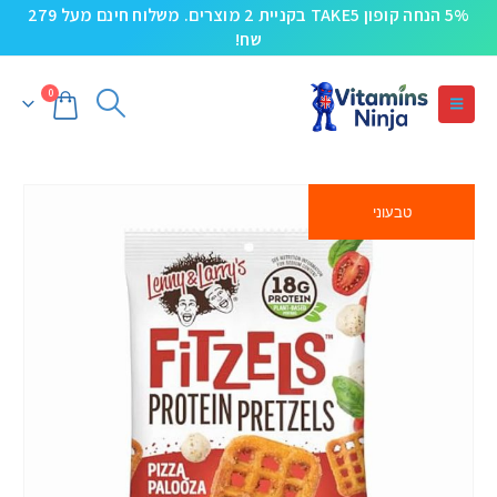
5% הנחה קופון TAKE5 בקניית 2 מוצרים. משלוח חינם מעל 279
שח!
0
טבעוני