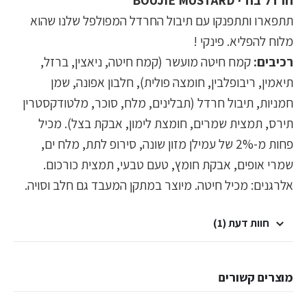
חרדל בוז'י BOUJIE MUSTARD
תתפארו ותתפנקו עם תיבול החרדל המפולפל שלנו שהוא
מלוח להפליא. פינקי !
רכיבים:
קמח חיטה מועשר (קמח חיטה, ניאצין, ברזל,
תיאמין, ריבופלבין, חומצה פולית), חלבון אפונה, שמן
חמניות, תיבול חרדל (תבלינים, מלח, סוכר, מלטודקסטרין
תירס, תמצית שמרים, חומצת לימון, אבקת בצל). מכיל
פחות מ-2% של עמילן מזון שונה, סירופ לתת, מלח ים,
שמרי אופים, אבקת חומץ, טעם טבעי, תמצית כורכום.
אלרגנים: מכיל חיטה. מיוצר במתקן המעבד גם חלב וסויה.
חוות דעת (1)
מוצרים קשורים