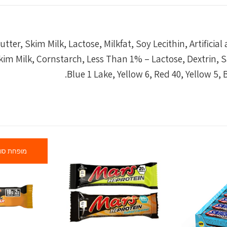
ter, Skim Milk, Lactose, Milkfat, Soy Lecithin, Artificia
kim Milk, Cornstarch, Less Than 1% – Lactose, Dextrin, S
Blue 1 Lake, Yellow 6, Red 40, Yellow 5, B
מופחת סו