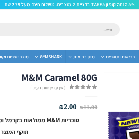
5% הנחה קופון TAKE5 בקניית 2 מוצרים. משלוח חינם מעל 279 שח!
בריאות ותוספים
מזון בריאות
GYMSHARK
מוצרי טיפוח וקו
M&M Caramel 80G
( אין עדיין חוות דעת. )
out of 5
0
המחיר
המחיר
₪
2.00
₪
11.00
המקורי
הנוכחי
סוכריות M&M ממולאות בקרמל ומצופות בשכבה של שוקולד חלב ובסוכריה
היה:
הוא:
₪2.00.
₪11.00.
תוקף המוצר אוגוסט 1