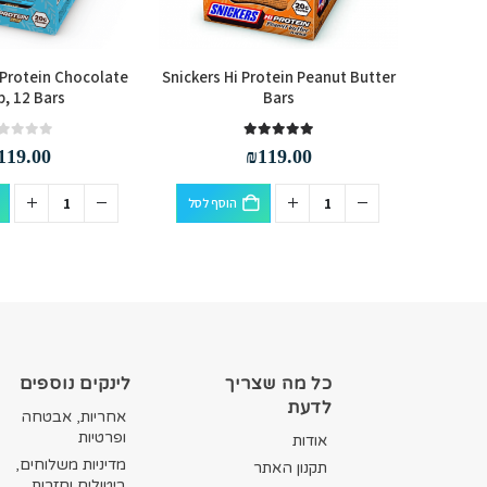
 Protein Chocolate
Snickers Hi Protein Peanut Butter
Mars 
p, 12 Bars
Bars
Caramel
out of 5
0
out of 5
5.00
119.00
₪
119.00
הוסף לסל
סף לסל
כל מה שצריך
לינקים נוספים
לדעת
אחריות, אבטחה
ופרטיות
אודות
מדיניות משלוחים,
תקנון האתר
ביטולים וחזרות