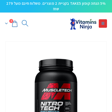
5% הנחה קופון TAKE5 בקניית 2 מוצרים. משלוח חינם מעל 279
שח!
0