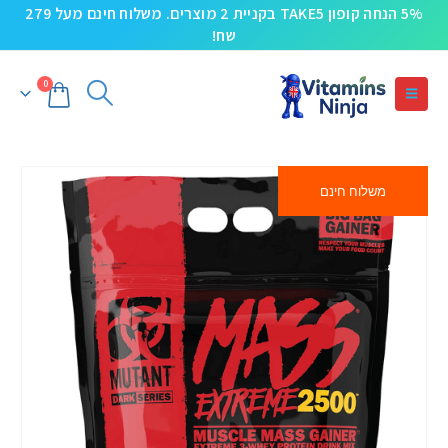
5% הנחה קופון TAKE5 בקניית 2 מוצרים. משלוח חינם מעל 279
שח!
0
משלוח חינם