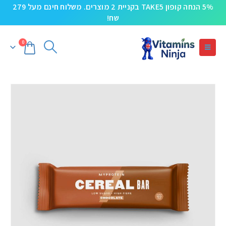
5% הנחה קופון TAKE5 בקניית 2 מוצרים. משלוח חינם מעל 279
שח!
0