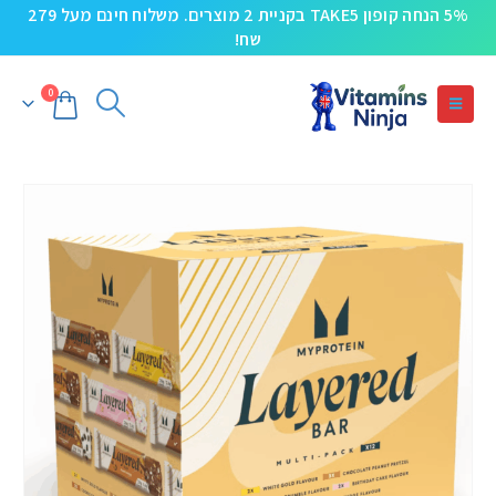
5% הנחה קופון TAKE5 בקניית 2 מוצרים. משלוח חינם מעל 279
שח!
0