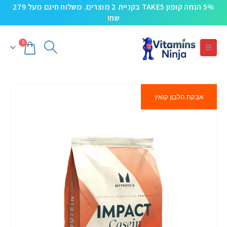
5% הנחה קופון TAKE5 בקניית 2 מוצרים. משלוח חינם מעל 279
שח!
0
אבקת חלבון קזאין