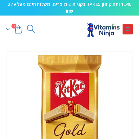
5% הנחה קופון TAKE5 בקניית 2 מוצרים. משלוח חינם מעל 279
שח!
0