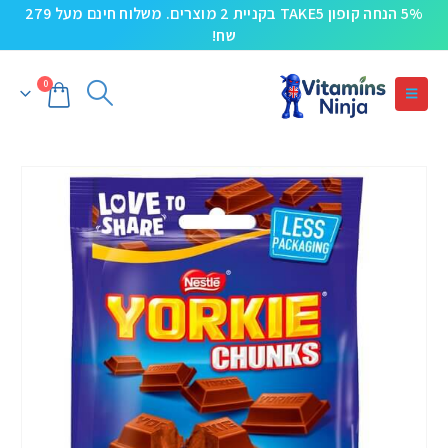
5% הנחה קופון TAKE5 בקניית 2 מוצרים. משלוח חינם מעל 279
שח!
0