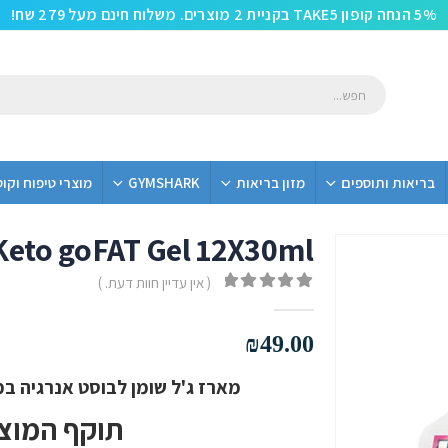
5% הנחה קופון TAKE5 בקניית 2 מוצרים. משלוח חינם מעל 279 שח!
בריאות ותוספים
מזון בריאות
GYMSHARK
מוצרי טיפוח וקו
Keto goFAT Gel 12X30ml
משלוח חינם
( אין עדיין חוות דעת. )
out of 5
0
₪
49.00
מארז ג'ל שומן לבוסט אנרגיה במיוחד 
תוקף המוצר נ