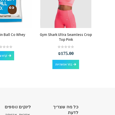
in Ball Co Whey
Gym Shark Ultra Seamless Crop
Gym 
Top Pink
L
out of 5
0
out of 5
0
₪
175.00
קרא ע
למוצר זה יש מספר סוגים. ניתן לבחור את האפשרויות בעמוד המוצר
למוצר זה יש מספר סוגים. ניתן לבחור את האפשרויות בעמוד המוצר
בחר אפשרויות
כל מה שצריך
לינקים נוספים
לדעת
אחריות, אבטחה