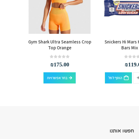
 Seamless
Gym Shark Ultra Seamless Crop
Snickers Hi Mars 
e
Top Orange
Bars Mix
out of 5
0
₪
175.00
₪
119.
למוצר זה יש מספר סוגים. ניתן לבחור את האפשרויות בעמוד המוצר
הוסף לסל
בחר אפשרויות
חפשו אותנו