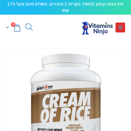
5% הנחה קופון TAKE5 בקניית 2 מוצרים. משלוח חינם מעל 279
שח!
0