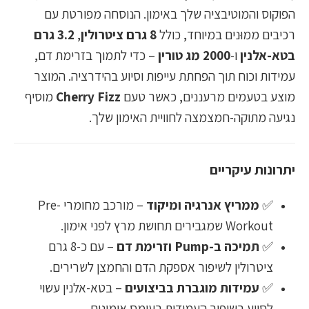
הפוקוס והמוטיבציה שלך באימון. הנוסחה מפורטת עם
רכיבים ממוּנים במיוחד, כולל
8 גרם ציטרולין
,
3.2 גרם
בטא-אלנין
ו-
2000 מג טורין
– כדי לתמוך בזרימת דם,
עמידות וכוח תוך הפחתת עייפות וסיוע בהידרציה. המוצר
מוצע בטעמים מרעננים, כאשר טעם
Cherry Fizz
מוסיף
נגיעה מתוקה-חמצמצה לחוויית האימון שלך.
יתרונות עיקריים
✅
ממריץ אנרגיה ומיקוד
– מורכב מחומרי Pre-
Workout שמגבירים תחושת מרץ לפני אימון.
✅
תמיכה ב-Pump וזרימת דם
– עם כ-8 גרם
ציטרולין לשיפור אספקת הדם והחמצן לשרירים.
✅
עמידות מוגברת בביצועים
– בטא-אלנין עשוי
לסייע בשיפור העמידות בעומס אימונים.