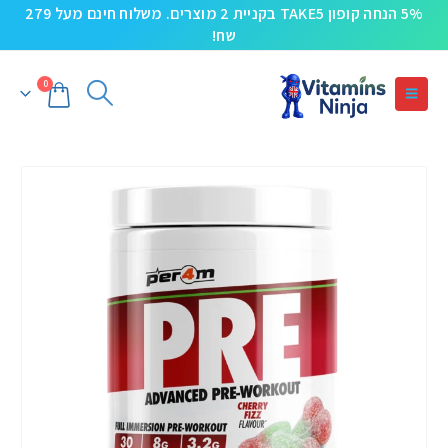
5% הנחה קופון TAKE5 בקניית 2 מוצרים. משלוח חינם מעל 279
שח!
0