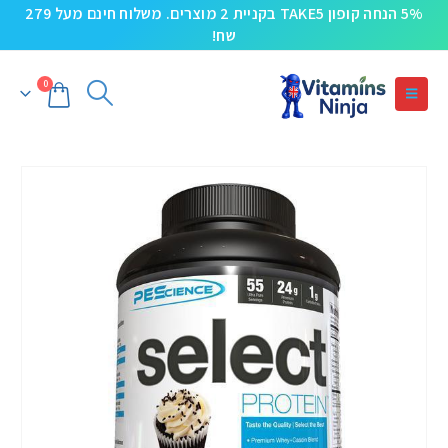
5% הנחה קופון TAKE5 בקניית 2 מוצרים. משלוח חינם מעל 279
שח!
0