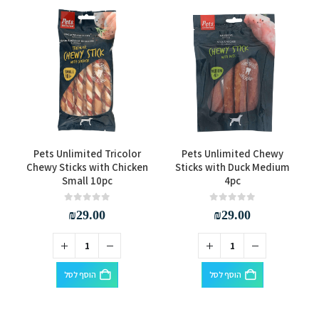
Pets Unlimited Tricolor
Pets Unlimited Chewy
Chewy Sticks with Chicken
Sticks with Duck Medium
Small 10pc
4pc
out of 5
0
out of 5
0
₪
29.00
₪
29.00
הוסף לסל
הוסף לסל