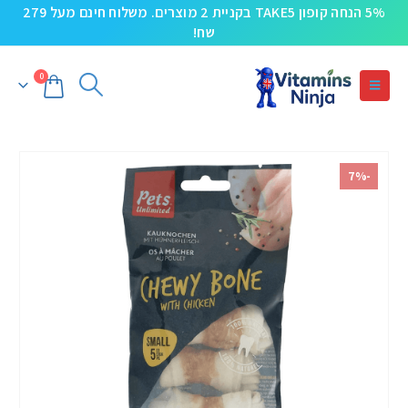
5% הנחה קופון TAKE5 בקניית 2 מוצרים. משלוח חינם מעל 279
שח!
0
-7%