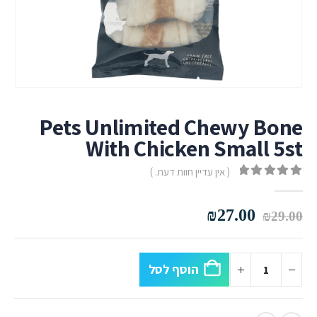
Pets Unlimited Chewy Bone
With Chicken Small 5st
( אין עדיין חוות דעת. )
out of 5
0
המחיר
המחיר
₪
27.00
₪
29.00
המקורי
הנוכחי
היה:
הוא:
₪27.00.
₪29.00.
הוסף לסל