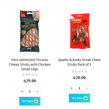
k
Pets Unlimited Tricolor
Sparks & Barks Steak Chew
Chewy Sticks with Chicken
Sticks Pack of 3
Small 10pc
out of 5
0
₪
20.00
out of 5
0
₪
29.00
הוסף לסל
הוסף לסל