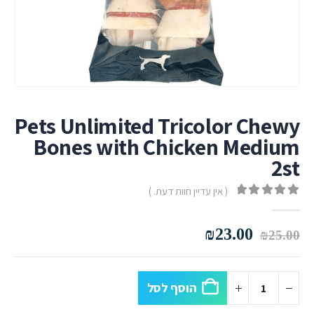
Pets Unlimited Tricolor Chewy
Bones with Chicken Medium
2st
( אין עדיין חוות דעת. )
out of 5
0
המחיר
המחיר
₪
23.00
₪
25.00
המקורי
הנוכחי
היה:
הוא:
₪23.00.
₪25.00.
הוסף לסל