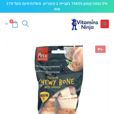
5% הנחה קופון TAKE5 בקניית 2 מוצרים. משלוח חינם מעל 279
שח!
0
-8%