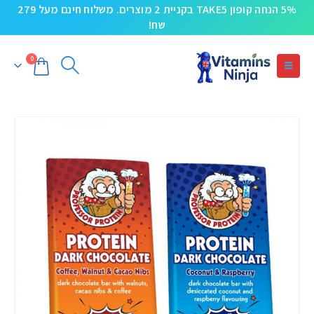
5% הנחה קופון TAKE5 בקניית 2 מוצרים. משלוח חינם מעל 279
שח!
0