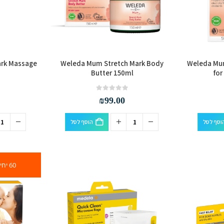
rk Massage
Weleda Mum Stretch Mark Body
Weleda Mum
Butter 150ml
for
out of 5
0
₪
99.00
וסף לסל
הוסף לסל
60 יחידות