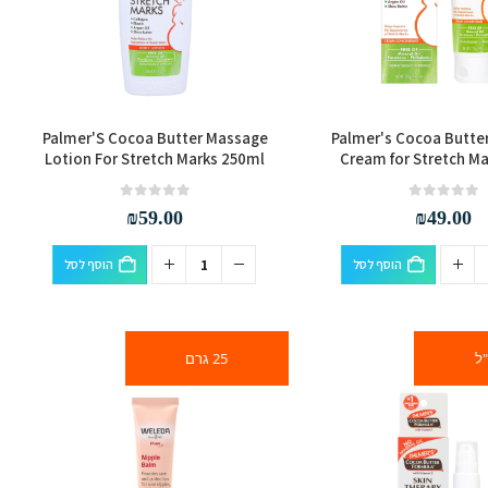
Palmer'S Cocoa Butter Massage
Palmer's Cocoa Butte
Lotion For Stretch Marks 250ml
Cream for Stretch Ma
out of 5
0
out of 5
0
₪
59.00
₪
49.00
הוסף לסל
הוסף לסל
25 גרם