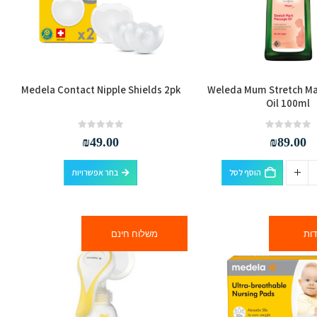
Medela Contact Nipple Shields 2pk
Weleda Mum Stretch Ma
Oil 100ml
out of 5
0
out of 5
0
₪
49.00
₪
89.00
למוצר
הוסף לסל
בחר אפשרויות
זה
יש
מספר
משלוח חינם
סוגים.
ניתן
לבחור
את
האפשרויות