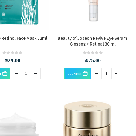
Retinol Face Mask 22ml
Beauty of Joseon Revive Eye Serum:
Ginseng + Retinal 30 ml
out of 5
0
out of 5
0
₪
29.00
₪
75.00
הוסף לסל
ה