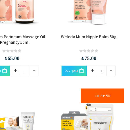
 Perineum Massage Oil
Weleda Mum Nipple Balm 50g
 Pregnancy 50ml
out of 5
0
out of 5
0
₪
65.00
₪
75.00
הוסף לסל
ה
50 יחידות