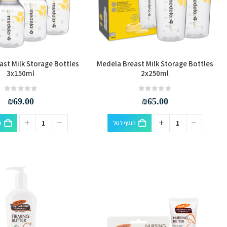
ast Milk Storage Bottles
Medela Breast Milk Storage Bottles
3x150ml
2x250ml
out of 5
0
out of 5
0
₪
69.00
₪
65.00
הוסף לסל
ה