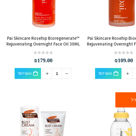
Pai Skincare Rosehip Bioregenerate™
Pai Skincare Rosehip Bi
Rejuvenating Overnight Face Oil 30ML
Rejuvenating Overnight F
out of 5
0
out of 5
0
₪
179.00
₪
109.00
הוסף לסל
הוסף לסל