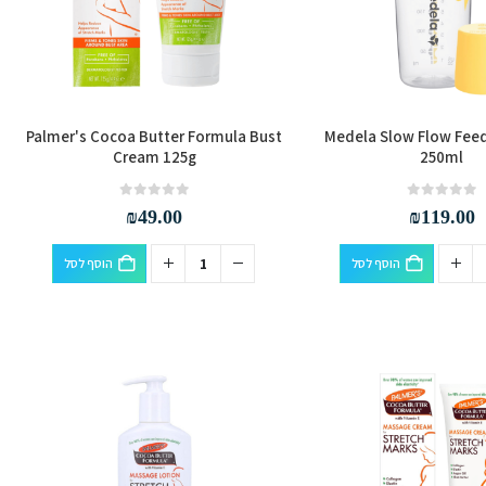
Palmer's Cocoa Butter Formula Bust
Medela Slow Flow Feed
Cream 125g
250ml
out of 5
0
out of 5
0
₪
49.00
₪
119.00
הוסף לסל
הוסף לסל