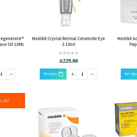
oregenerate™
Medik8 Crystal Retinal Ceramide Eye
Medik8 A
ace Oil 10ML
3 15ml
Pep
out of 5
0
₪
229.00
וסף לסל
הוסף לסל
250 מ"ל