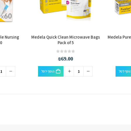
le Nursing
Medela Quick Clean Microwave Bags
Medela Pure
60
Pack of 5
out of 5
0
₪
69.00
וסף לסל
הוסף לסל