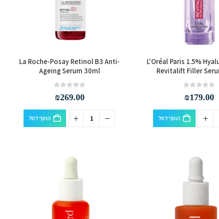
La Roche-Posay Retinol B3 Anti-
L'Oréal Paris 1.5% Hyal
Ageing Serum 30ml
Revitalift Filler Se
out of 5
0
out of 5
0
₪
269.00
₪
179.00
הוסף לסל
הוסף לסל