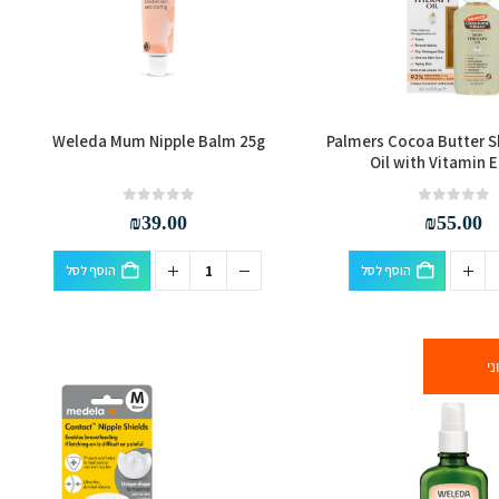
Weleda Mum Nipple Balm 25g
Palmers Cocoa Butter S
Oil with Vitamin 
out of 5
0
out of 5
0
₪
39.00
₪
55.00
הוסף לסל
הוסף לסל
י