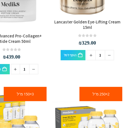
Lancaster Golden Eye-Lifting Cream
15ml
dvanced Pro-Collagen+
tide Cream 50ml
out of 5
0
₪
329.00
out of 5
0
הוסף לסל
₪
439.00
ה
2×250 מ"ל
3×150 מ"ל