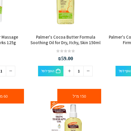
r Massage
Palmer's Cocoa Butter Formula
Palmer's Co
rks 125g
Soothing Oil for Dry, Itchy, Skin 150ml
Firm
out of 5
0
₪
59.00
וסף לסל
הוסף לסל
150 מ"ל
60 מ"ל