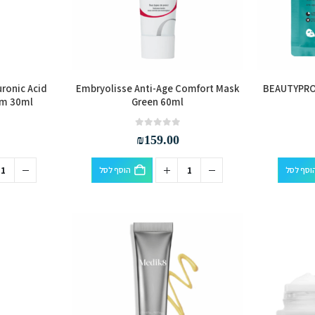
uronic Acid
Embryolisse Anti-Age Comfort Mask
BEAUTYPRO 
rum 30ml
Green 60ml
out of 5
0
₪
159.00
וסף לסל
הוסף לסל