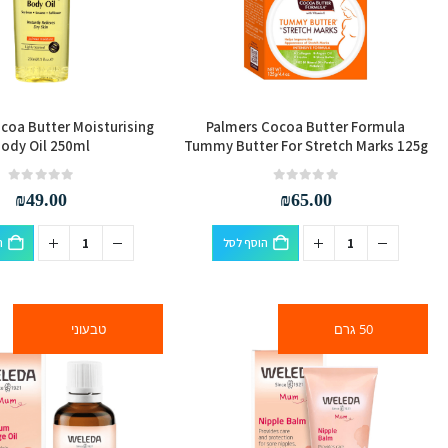
coa Butter Moisturising
Palmers Cocoa Butter Formula
ody Oil 250ml
Tummy Butter For Stretch Marks 125g
out of 5
0
out of 5
0
₪
49.00
₪
65.00
הוסף לסל
ה
50 גרם
טבעוני