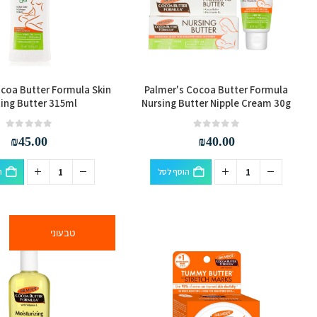
coa Butter Formula Skin
Palmer's Cocoa Butter Formula
ing Butter 315ml
Nursing Butter Nipple Cream 30g
out of 5
0
out of 5
0
₪
45.00
₪
40.00
הוסף לסל
ה
טבעוני