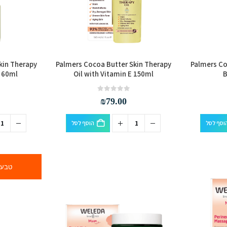
kin Therapy
Palmers Cocoa Butter Skin Therapy
Palmers Co
E 60ml
Oil with Vitamin E 150ml
B
out of 5
0
₪
79.00
וסף לסל
הוסף לסל
טבעונ