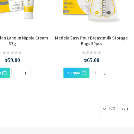
lan Lanolin Nipple Cream
Medela Easy Pour Breastmilk Storage
37g
Bags 50pcs
out of 5
0
out of 5
0
₪
59.00
₪
65.00
הוסף לסל
ה
הצג: