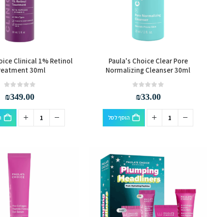
oice Clinical 1% Retinol
Paula's Choice Clear Pore
reatment 30ml
Normalizing Cleanser 30ml
out of 5
0
out of 5
0
₪
349.00
₪
33.00
הוסף לסל
ה