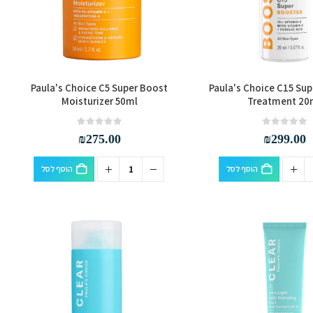
Paula's Choice C5 Super Boost
Paula's Choice C15 Sup
Moisturizer 50ml
Treatment 20
out of 5
0
out of 5
0
₪
275.00
₪
299.00
הוסף לסל
הוסף לסל