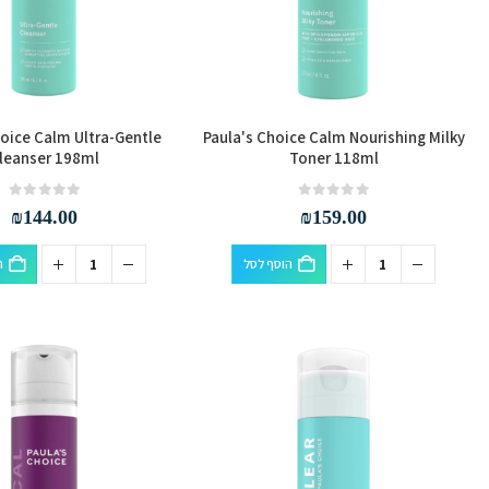
hoice Calm Ultra-Gentle
Paula's Choice Calm Nourishing Milky
leanser 198ml
Toner 118ml
out of 5
0
out of 5
0
₪
144.00
₪
159.00
הוסף לסל
ה