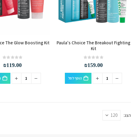
ice The Glow Boosting Kit
Paula's Choice The Breakout Fighting
Kit
out of 5
0
out of 5
0
₪
119.00
₪
159.00
הוסף לסל
ה
הצג: