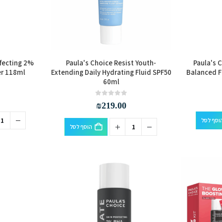
rfecting 2%
Paula's Choice Resist Youth-
Paula's C
er 118ml
Extending Daily Hydrating Fluid SPF50
Balanced 
60ml
out of 5
0
₪
219.00
וסף לסל
הוסף לסל