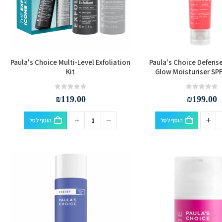
Paula's Choice Multi-Level Exfoliation
Paula's Choice Defense
Kit
Glow Moisturiser SP
out of 5
0
out of 5
0
₪
119.00
₪
199.00
הוסף לסל
הוסף לסל