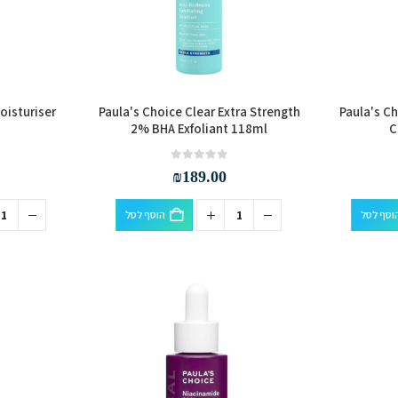
oisturiser
Paula's Choice Clear Extra Strength
Paula's C
2% BHA Exfoliant 118ml
C
out of 5
0
₪
189.00
וסף לסל
הוסף לסל