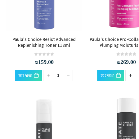
Paula's Choice Resist Advanced
Paula's Choice Pro-Coll
Replenishing Toner 118ml
Plumping Moisturis
out of 5
0
out of 5
0
₪
159.00
₪
269.00
הוסף לסל
הוסף לסל