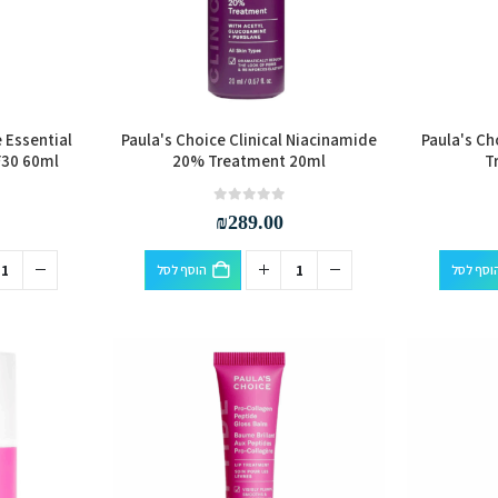
 Essential
Paula's Choice Clinical Niacinamide
Paula's Ch
F30 60ml
20% Treatment 20ml
T
out of 5
0
₪
289.00
וסף לסל
הוסף לסל