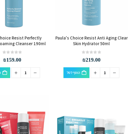
hoice Resist Perfectly
Paula's Choice Resist Anti Aging Clear
Foaming Cleanser 190ml
Skin Hydrator 50ml
out of 5
0
out of 5
0
₪
159.00
₪
219.00
הוסף לסל
ה