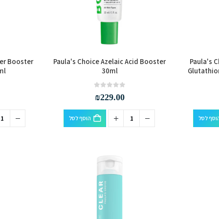
er Booster
Paula's Choice Azelaic Acid Booster
Paula's 
ml
30ml
Glutathio
out of 5
0
₪
229.00
וסף לסל
הוסף לסל