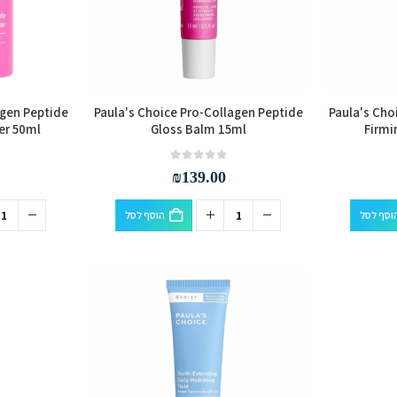
agen Peptide
Paula's Choice Pro-Collagen Peptide
Paula's Cho
er 50ml
Gloss Balm 15ml
Firmi
out of 5
0
₪
139.00
וסף לסל
הוסף לסל