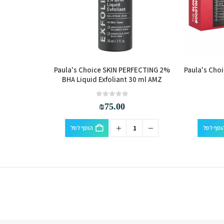
Paula's Choice SKIN PERFECTING 2%
Paula's Cho
BHA Liquid Exfoliant 30 ml AMZ
out of 5
0
₪
75.00
וסף לסל
הוסף לסל