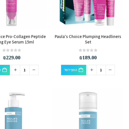
ice Pro-Collagen Peptide
Paula's Choice Plumping Headliners
ng Eye Serum 15ml
Set
out of 5
0
out of 5
0
₪
229.00
₪
189.00
הוסף לסל
ה