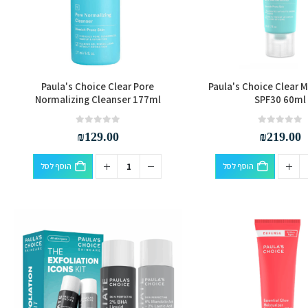
Paula's Choice Clear Pore
Paula's Choice Clear M
Normalizing Cleanser 177ml
SPF30 60ml
out of 5
0
out of 5
0
₪
129.00
₪
219.00
הוסף לסל
הוסף לסל