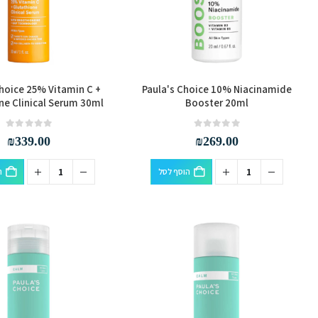
Choice 25% Vitamin C +
Paula's Choice 10% Niacinamide
ne Clinical Serum 30ml
Booster 20ml
out of 5
0
out of 5
0
₪
339.00
₪
269.00
הוסף לסל
ה