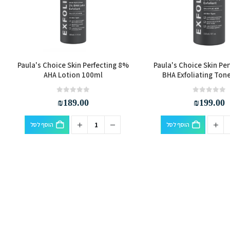
Paula's Choice Skin Perfecting 8%
Paula's Choice Skin Pe
AHA Lotion 100ml
BHA Exfoliating Ton
out of 5
0
out of 5
0
₪
189.00
₪
199.00
הוסף לסל
הוסף לסל