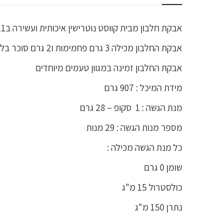
אבקת חלבון מבית קווסט נוטרישין איכותית ועשירה ב21 גרם חלבון . האבקה מכילה תשלובת איכותית ביותר של חלבון קזאין, חלבון חלב איזולייט וחלבון מי גבינה איזולייט.
אבקת החלבון מכילה 3 גרם פחמימות ו2 גרם סוכר בלבד , ללא שומן ו1 גרם של סיבים לכל מנת הגשה .
אבקת החלבון זמינה במגוון טעמים מיוחדים
מידת המיכל : 907 גרם
מנת הגשה : 1 סקופ – 28 גרם
מספר מנות הגשה : 29 מנות
כל מנת הגשה מכילה :
שומן 0 גרם
כולסטרול 15 מ"ג
נתרן 150 מ"ג