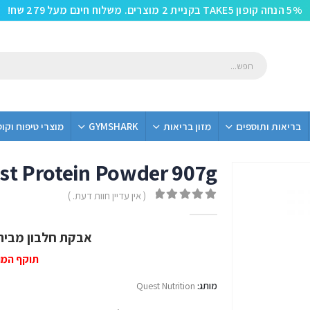
5% הנחה קופון TAKE5 בקניית 2 מוצרים. משלוח חינם מעל 279 שח!
בריאות ותוספים
מזון בריאות
GYMSHARK
מוצרי טיפוח וקו
st Protein Powder 907g
משלוח חינם
( אין עדיין חוות דעת. )
out of 5
0
אבקת חלבון מבית קווס
תוקף המוצר
מותג:
Quest Nutrition