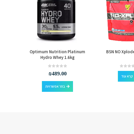
 Xtreme
Optimum Nutrition Platinum
BSN NO Xplode
Hydro Whey 1.6kg
out of 5
0
₪
489.00
קרא עוד
למוצר זה יש מספר סוגים. ניתן לבחור את האפשרויות בעמוד המוצר
בחר אפשרויות