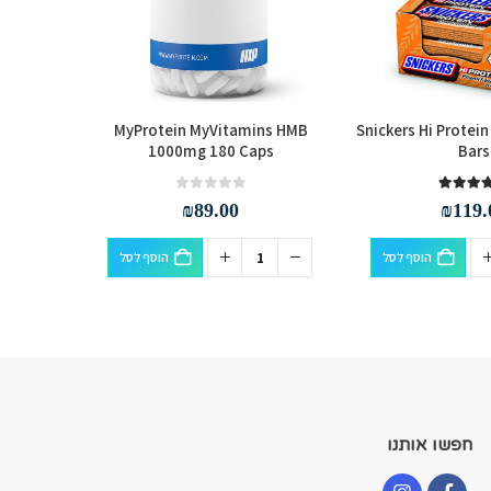
 Bars Box
MyProtein MyVitamins HMB
Snickers Hi Protei
1000mg 180 Caps
Bars
out of 5
0
out of 5
5
₪
89.00
₪
119.
הוסף לסל
הוסף לסל
חפשו אותנו