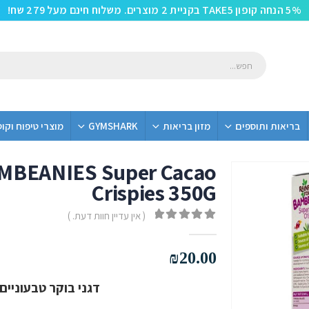
5% הנחה קופון TAKE5 בקניית 2 מוצרים. משלוח חינם מעל 279 שח!
בריאות ותוספים
מזון בריאות
GYMSHARK
מוצרי טיפוח וקו
AMBEANIES Super Cacao
Crispies 350G
( אין עדיין חוות דעת. )
out of 5
0
₪
20.00
דגני בוקר טבעוניים