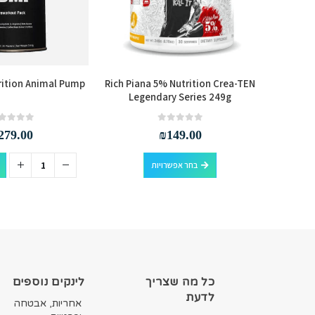
rition Animal Pump
Rich Piana 5% Nutrition Crea-TEN
Dymatize
Legendary Series 249g
out of 5
0
out of 5
0
279.00
₪
149.00
למוצר זה יש מספר סוגים. ניתן לבחור את האפשרויות בעמוד המוצר
למוצר זה יש מספר סוגים. ניתן לבחור את האפשרויות בעמוד המוצר
בחר אפשרויות
כל מה שצריך
לינקים נוספים
לדעת
אחריות, אבטחה