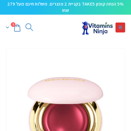
5% הנחה קופון TAKE5 בקניית 2 מוצרים. משלוח חינם מעל 279
שח!
0