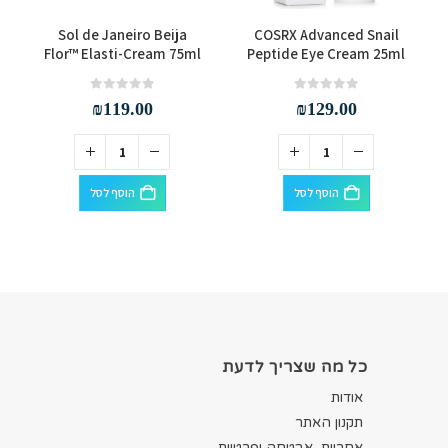
59
Sol de Janeiro Beija
COSRX Advanced Snail
t
Flor™ Elasti-Cream 75ml
Peptide Eye Cream 25ml
out of 5
0
out of 5
0
₪
119.00
₪
129.00
הוסף לסל
הוסף לסל
כל מה שצריך לדעת
אודות
תקנון האתר
אחריות, אבטחה ופרטיות