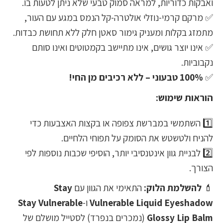
ואבקות כדוריות, למראה סמוק טבעי שלא ניתן לטעות בו.
✅ מרקם קרמי-נוזלי אולטרה-קל הנמס במגע עם העור,
מתמזג בקלות ומעניק גימור סאטן חלק ללא תחושת כבדות.
✅ אינו יוצר גושים, אינו מתיישב בקמטוטים ואינו סותם
נקבוביות.
✅
100% טבעוני – ללא רכיבים מן החי!
הוראות שימוש:
1️⃣ השתמשי במברשת צפופה או בקצות האצבעות כדי
להניח ולטשטש את הסומק על תפוחי הלחיים.
2️⃣ לבניית גוון אינטנסיבי יותר, הוסיפי שכבות נוספות לפי
הצורך.
💄
להשלמת הלוק:
התאימי את הגוון עם
Stay
Vulnerable Liquid Eyeshadow
ו-
Stay Vulnerable
Glossy Lip Balm
(נמכרים בנפרד) לסטייל מושלם של