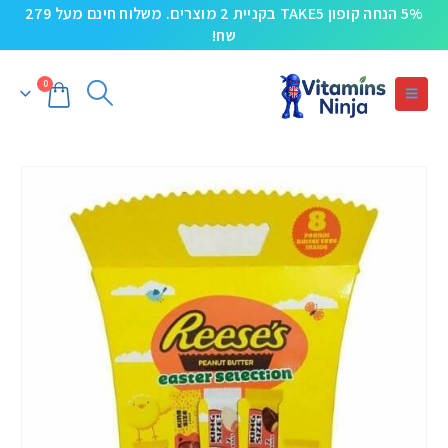
5% הנחה קופון TAKE5 בקניית 2 מוצרים. משלוח חינם מעל 279
שח!
0